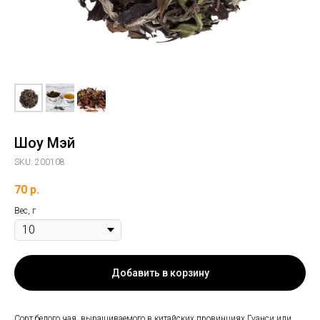
Шоу Мэй
SKU:
200108
70
р.
Вес, г
Добавить в корзину
Сорт белого чая, выращиваемого в китайских провинциях Гуанси или