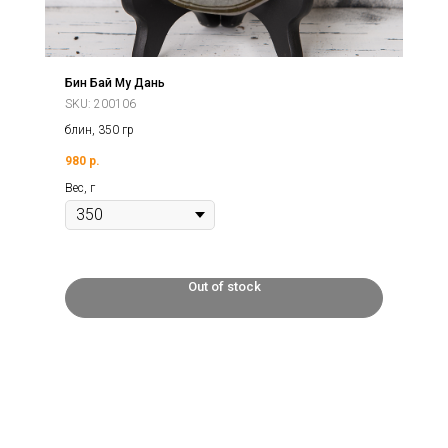
Бин Бай Му Дань
SKU:
200106
блин, 350 гр
980
р.
Вес, г
Out of stock