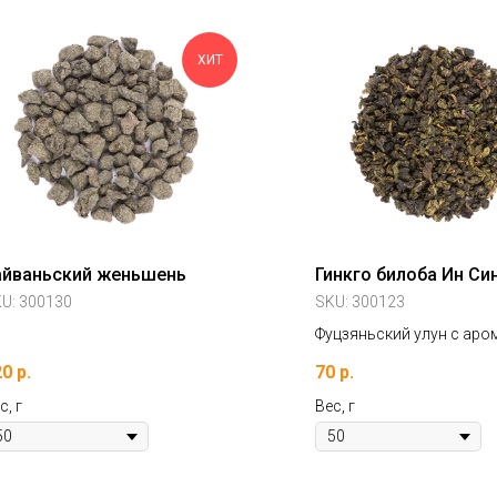
ХИТ
айваньский женьшень
Гинкго билоба Ин Си
KU:
300130
SKU:
300123
Фуцзяньский улун с аро
вкусом Гинкго Билоба.
20
р.
70
р.
с, г
Вес, г