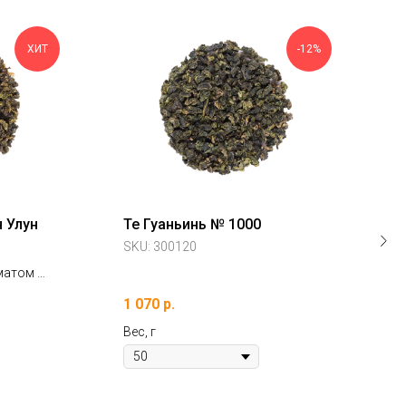
ХИТ
-12%
н Улун
Те Гуаньинь № 1000
У
SKU:
300120
S
матом и
(
1 070
р.
2
Вес, г
Ве