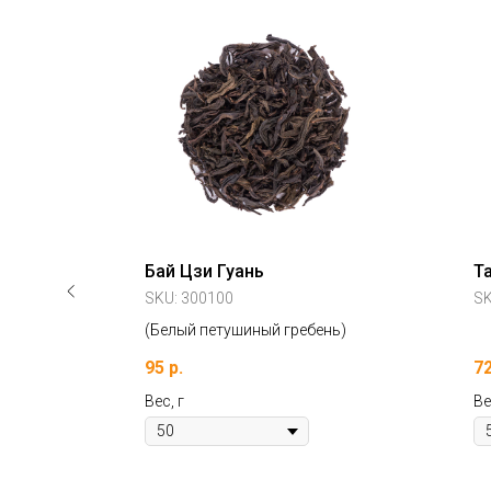
-10%
№200
Бай Цзи Гуань
Т
SKU:
300100
S
(Белый петушиный гребень)
95
р.
7
Вес, г
Ве