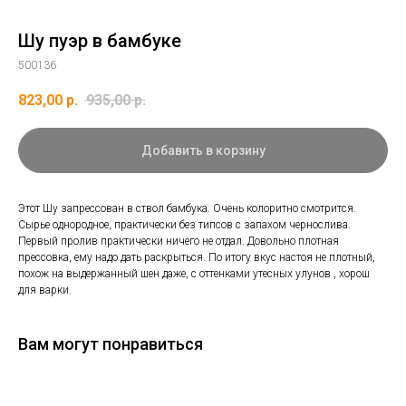
Шу пуэр в бамбуке
500136
823,00
р.
935,00
р.
Добавить в корзину
Этот Шу запрессован в ствол бамбука. Очень колоритно смотрится.
Сырье однородное, практически без типсов с запахом чернослива.
Первый пролив практически ничего не отдал. Довольно плотная
прессовка, ему надо дать раскрыться. По итогу вкус настоя не плотный,
похож на выдержанный шен даже, с оттенками утесных улунов , хорош
для варки.
Вам могут понравиться