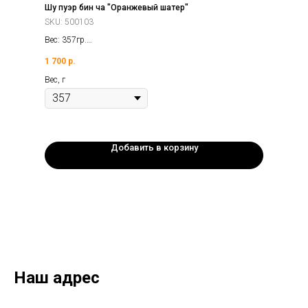
Шу пуэр бин ча "Оранжевый шатер"
SKU:
500103
Вес: 357гр.
Год: 2006г.
1 700
р.
Фабрика: Бань Чжан Лао Шу
Вес, г
Добавить в корзину
Наш адрес