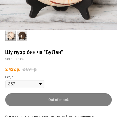
Шу пуэр бин ча "БуЛан"
SKU:
500104
2 422
р.
2 691
р.
Вес, г
Out of stock
Основу этого шу пуэра составляет средний лист с умеренным