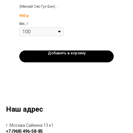
(Менхай Сяо Гун Бин)
Вес: 100гр.
900
р.
Год: 2014г.
Фабрика: Юньнань Сишуанбаньна Бохай.
Вес, г
Добавить в корзину
Наш адрес
г. Москва Сайкина 13 к1
+7 (968) 496-58-85