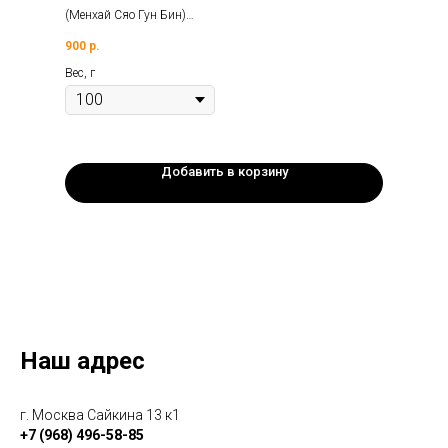
(Менхай Сяо Гун Бин)
Вес: 100гр.
900
р.
Год: 2014г.
Фабрика: Юньнань Сишуанбаньна Бохай.
Вес, г
Добавить в корзину
Наш адрес
г. Москва Сайкина 13 к1
+7 (968) 496-58-85