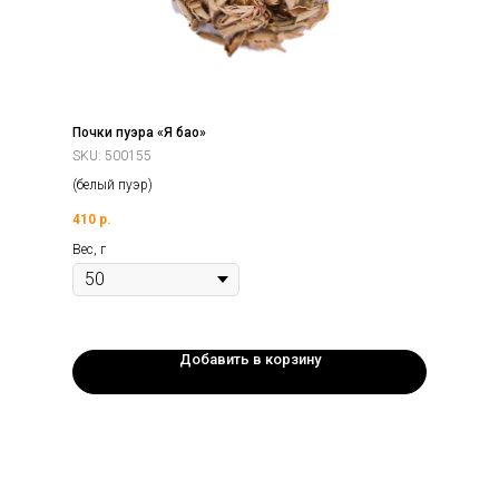
Почки пуэра «Я бао»
SKU:
500155
(белый пуэр)
410
р.
Вес, г
Добавить в корзину