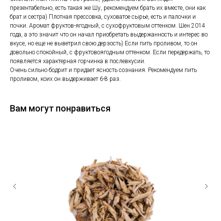
презентабельно, есть такая же Шу, рекомендуем брать их вместе, они как
брат и сестра) Плотная прессовка, суховатое сырье, есть и палочки и
почки. Аромат фруктов-ягодный, с сухофруктовым оттенком. Шен 2014
года, а это значит что он начал приобретать выдержанность и интерес во
вкусе, но еще не выветрил свою дерзость) Если пить проливом, то он
довольно спокойный, с фруктовоягодным оттенком. Если передержать, то
появляется характерная горчинка в послевкусии.
Очень сильно бодрит и придает ясность сознания. Рекомендуем пить
проливом, коих он выдерживает 6-8 раз.
Вам могут понравиться