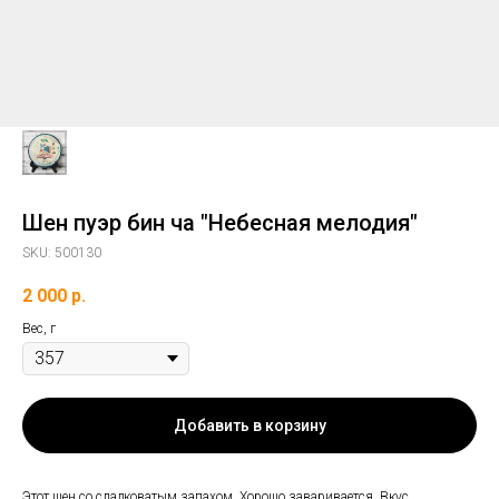
Шен пуэр бин ча "Небесная мелодия"
SKU:
500130
2 000
р.
Вес, г
Добавить в корзину
Этот шен со сладковатым запахом. Хорошо заваривается. Вкус