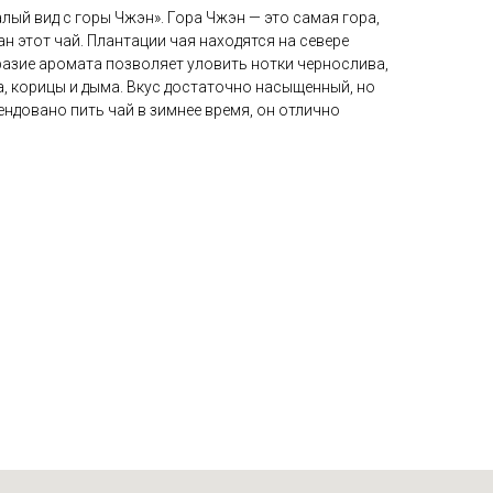
алый вид с горы Чжэн». Гора Чжэн — это самая гора,
н этот чай. Плантации чая находятся на севере
азие аромата позволяет уловить нотки чернослива,
а, корицы и дыма. Вкус достаточно насыщенный, но
ендовано пить чай в зимнее время, он отлично