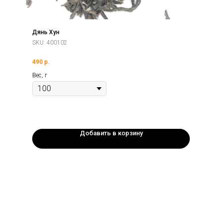
Дянь Хун
SKU:
400102
490
р.
Вес, г
Добавить в корзину