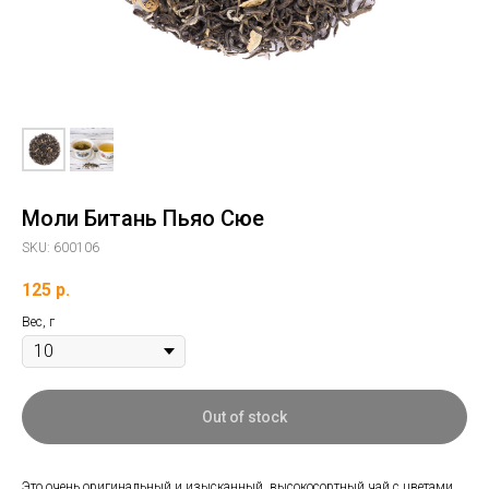
Моли Битань Пьяо Сюе
SKU:
600106
125
р.
Вес, г
Out of stock
Это очень оригинальный и изысканный, высокосортный чай с цветами