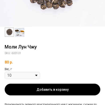
Моли Лун Чжу
SKU:
600101
80
р.
Вес, г
Добавить в корзину
Разновидность зеленого аристократичного чая с жасмином, схожая по