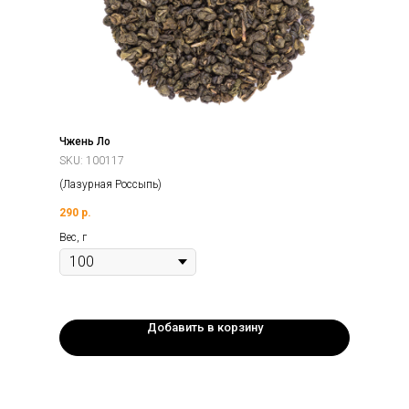
Чжень Ло
SKU:
100117
(Лазурная Россыпь)
290
р.
Вес, г
Добавить в корзину