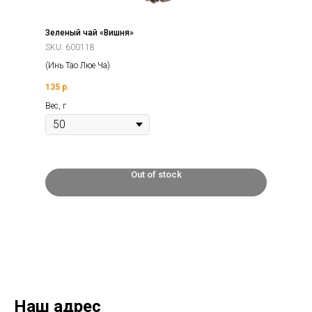
Зеленый чай «Вишня»
SKU:
600118
(Инь Тао Люе Ча)
135
р.
Вес, г
Out of stock
Наш адрес