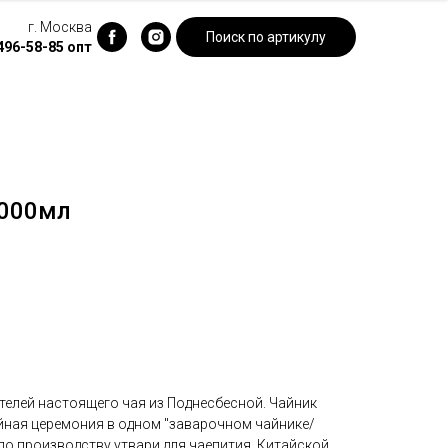
г. Москва
Поиск по артикулу
 496-58-85
опт
1000мл
телей настоящего чая из Поднесбесной. Чайник
айная церемония в одном "заварочном чайнике/
 по производству утвари для чаепития, Китайской