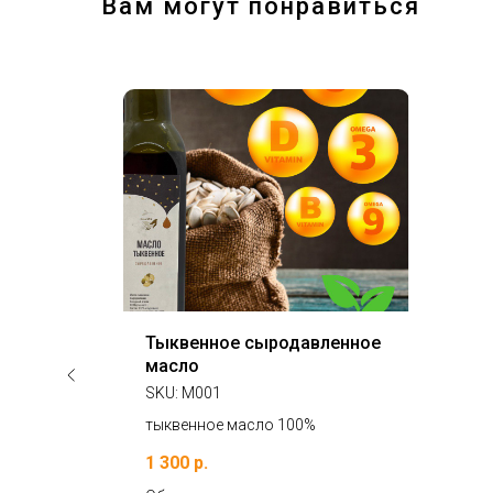
Вам могут понравиться
Тыквенное сыродавленное
масло
SKU:
М001
м
тыквенное масло 100%
1 300
р.