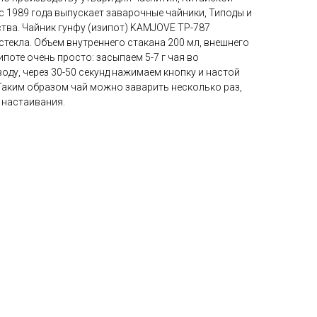
 с 1989 года выпускает заварочные чайники, Типоды и
тва. Чайник гунфу (изипот) KAMJOVE TP-787
текла. Объем внутреннего стакана 200 мл, внешнего
ипоте очень просто: засыпаем 5-7 г чая во
воду, через 30-50 секунд нажимаем кнопку и настой
Таким образом чай можно заварить несколько раз,
 настаивания.