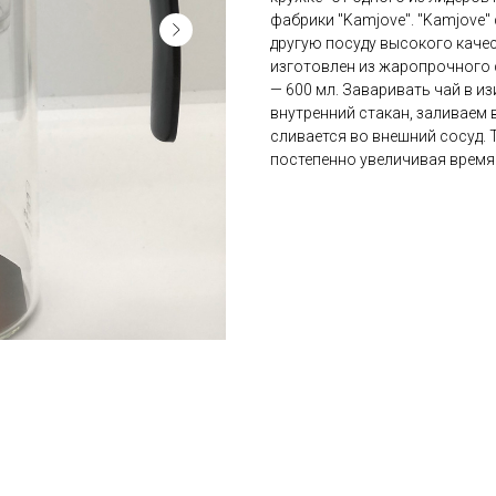
фабрики "Kamjove". "Kamjove"
другую посуду высокого качес
изготовлен из жаропрочного с
— 600 мл. Заваривать чай в из
внутренний стакан, заливаем 
сливается во внешний сосуд. 
постепенно увеличивая время