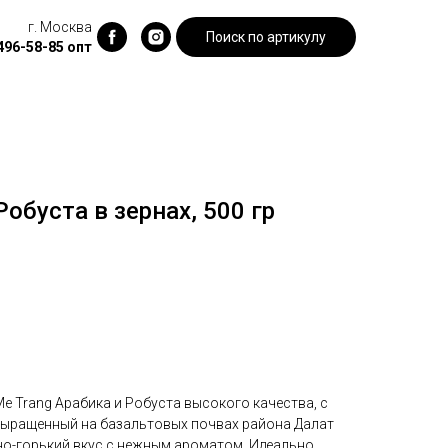
г. Москва
Поиск по артикулу
 496-58-85
опт
обуста в зернах, 500 гр
e Trang Арабика и Робуста высокого качества, с
выращенный на базальтовых почвах района Далат
но-горький вкус с нежным ароматом. Идеально