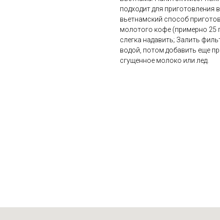
подходит для приготовления в
вьетнамский способ приготов
молотого кофе (примерно 25 г
слегка надавить; Залить филь
водой, потом добавить еще пр
сгущенное молоко или лед.