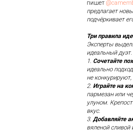
пишет
@camemb
предлагает новые
подчёркивает его
Три правила иде
Эксперты выделя
идеальный дуэт.
1.
Сочетайте по
идеально подход
не конкурируют,
2.
Играйте на ко
пармезан или че
улуном. Крепост
вкус.
3.
Добавляйте 
вяленой сливой 