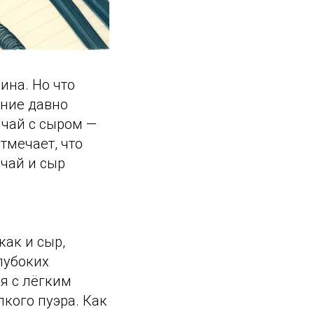
ина. Но что
ание давно
 чай с сыром —
тмечает, что
 чай и сыр
как и сыр,
лубоких
я с лёгким
кого пуэра. Как