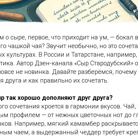
 о сыре, первое, что приходит на ум, — бокал в
го чашкой чая? Звучит необычно, но это сочет
х культурах. В России и Татарстане, например,
ика. Автор Дзен-канала «Сыр Стародубский» о
вовсе не новинка. Давайте разберёмся, почему
я друга и как правильно их сочетать.
ыр так хорошо дополняют друг друга?
го сочетания кроется в гармонии вкусов. Чай, 
ым профилем — от нежных цветочных нот до г
нков. Например, мягкий камамбер раскрываетс
ным чаем, а выдержанный чеддер требует креп