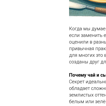
Когда мы думаем
если заменить е
оценили в разны
привычная практ
для многих это 
созданы друг дл
Почему чай и с
Секрет идеально
обладает сложн
землистых отте
белым или зелё