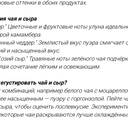
овые оттенки в обоих продуктах.
ия чая и сыра
р." Цветочные и фруктовые ноты улуна идеальн
урой камамбера.
нный чеддер." Землистый вкус пуэра смягчает о
ий и насыщенный вкус.
Козий сыр." Травяные ноты зелёного чая подчёр
елая сочетание лёгким и освежающим.
егустировать чай и сыр?
х комбинаций, например белого чая с моцарелло
лее насыщенным — пуэру с горгонзолой. Пейте 
сыра, чтобы оценить послевкусие. Эксперименти
екоторые чаи раскрываются лучше охлаждённым