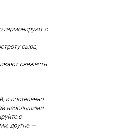
о гармонируют с
строту сыра,
кивают свежесть
й, и постепенно
чай небольшими
руйте с
и, другие —