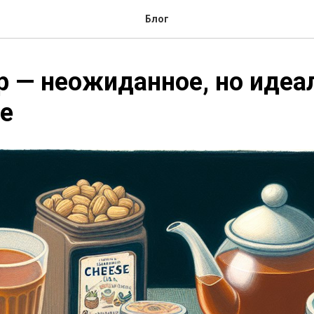
Блог
р — неожиданное, но идеа
е