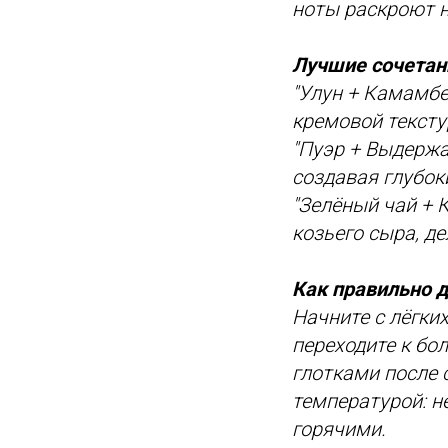
ноты раскроют н
Лучшие сочетан
"Улун + Камамбе
кремовой текст
"Пуэр + Выдержа
создавая глубок
"Зелёный чай + 
козьего сыра, д
Как правильно д
Начните с лёгки
переходите к бо
глотками после 
температурой: н
горячими.