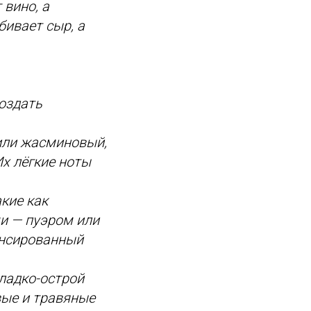
 вино, а
бивает сыр, а
оздать
или жасминовый,
х лёгкие ноты
кие как
и — пуэром или
ансированный
ладко-острой
вые и травяные