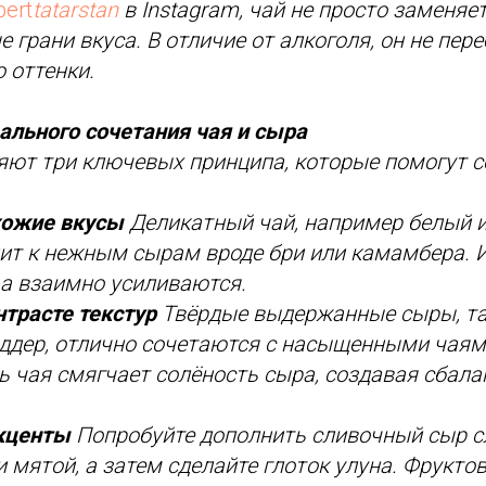
ert
tatarstan
в Instagram, чай не просто заменяет
 грани вкуса. В отличие от алкоголя, он не пере
 оттенки.
ального сочетания чая и сыра
ют три ключевых принципа, которые помогут с
хожие вкусы
Деликатный чай, например белый 
ит к нежным сырам вроде бри или камамбера. И
 а взаимно усиливаются.
нтрасте текстур
Твёрдые выдержанные сыры, та
ддер, отлично сочетаются с насыщенными чаям
ь чая смягчает солёность сыра, создавая сбал
акценты
Попробуйте дополнить сливочный сыр с
и мятой, а затем сделайте глоток улуна. Фрукто